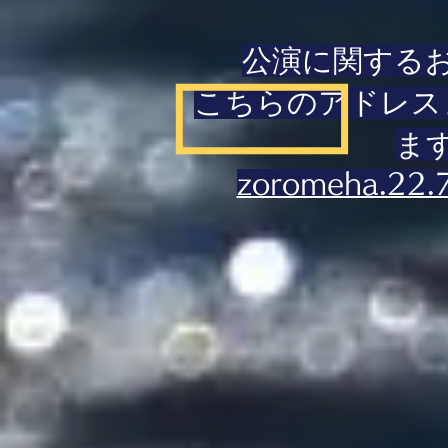
公演に関する
こちらのアドレス
ま
zoromeha.22.