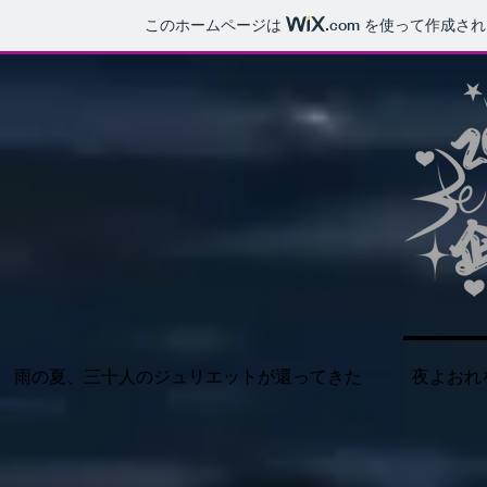
このホームページは
.com
を使って作成され
雨の夏、三十人のジュリエットが還ってきた
夜よおれ